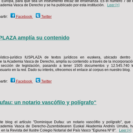
 Europa, para que sea un instrumento eficaz de enseñanza. Es el número 7 de 
cademia Vasca de Derecho y se ha publicado por esta institución.
Leer [+]
rtir:
Facebook
Twitter
SPLAZA amplía su contenido
tico-jurídico IUSPLAZA de textos jurídicos en euskera, ubicado dentr
 la Academia Vasca de Derecho, amplía su contenido a través de la incorporaci
sección de legislación, pasando a tener 1505 documentos y 12.545.740 t
usuario en la red. Dado su interés, ofrecemos el enlace al corpus en nuestro blog
rtir:
Facebook
Twitter
fau: un notario vascófilo y polígrafo"
e blog el artículo "Dominique Dufau: un notario vascófilo y polígrafo", que 
cademia Vasca de Derecho-Zuzenbidearen Euskal Akademia Andrés Urrutia, ha
 en la Revista del Ilustre Colegio Notarial del País Vasco "Egiunea Nº 8".
Leer [+]