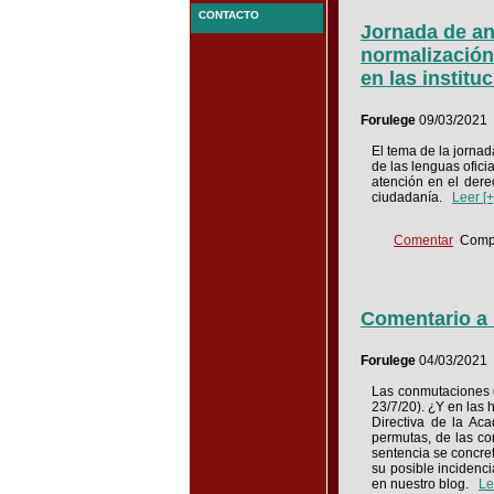
CONTACTO
Jornada de an
normalización 
en las institu
Forulege
09/03/2021
El tema de la jornad
de las lenguas ofici
atención en el dere
ciudadanía.
Leer [+
Comentar
Compa
Comentario a 
Forulege
04/03/2021
Las conmutaciones d
23/7/20). ¿Y en las
Directiva de la Ac
permutas, de las co
sentencia se concre
su posible incidenc
en nuestro blog.
Le