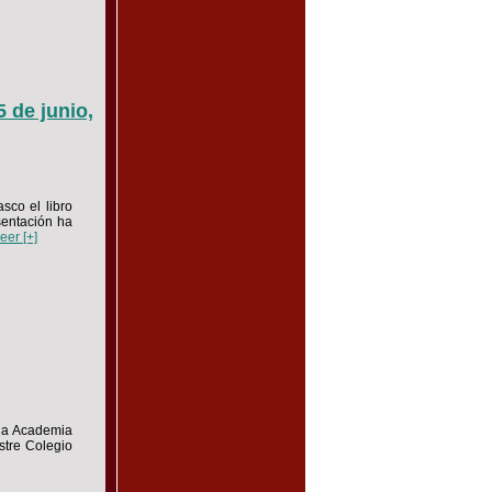
5 de junio,
sco el libro
esentación ha
eer [+]
 la Academia
stre Colegio