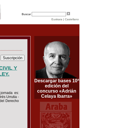
Buscar
Euskara
|
Castellano
IVIL Y
LEY.
Descargar bases 10ª
edición del
concurso «Adrián
jornada es:
Celaya Ibarra»
s Urrutia -
 del Derecho