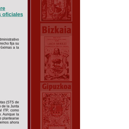
bre
 oficiales
dministrativo
recho fija su
róximas a la
utas (STS de
 de la Junta
l ITP, como
n. Aunque la
e plantearse
ecemos ahora