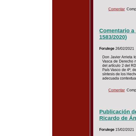
Comentar
Compa
Comentario a 
1583/2020)
Forulege
26/02/2021
Don Javier Arrieta 
Vasca de Derecho no
del artículo 2 del R
País Vasco de 4ª, d
síntesis de los Hech
adecuada contextua
Comentar
Compa
Publicación d
Ricardo de Án
Forulege
15/02/2021