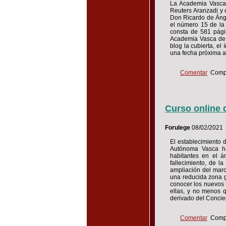
La Academia Vasca 
Reuters Aranzadi y 
Don Ricardo de Ánge
el número 15 de la
consta de 581 pági
Academia Vasca de D
blog la cubierta, el
una fecha próxima a
Comentar
Compa
Curso online d
Forulege
08/02/2021
El establecimiento 
Autónoma Vasca ha
habitantes en el ám
fallecimiento, de l
ampliación del marc
una reducida zona g
conocer los nuevos t
ellas, y no menos q
derivado del Conci
Comentar
Compa