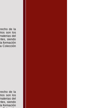
erecho de la
rios son los
materias del
ntes, siendo
la formación
la Colección
erecho de la
rios son los
materias del
ntes, siendo
la formación