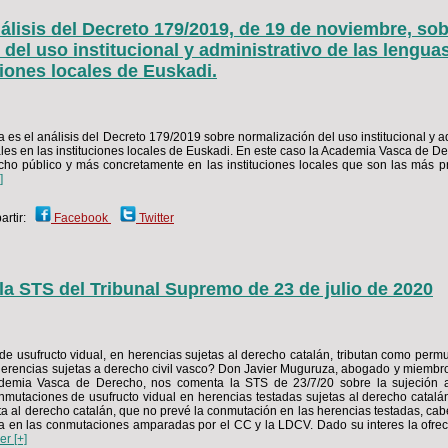
álisis del Decreto 179/2019, de 19 de noviembre, so
del uso institucional y administrativo de las lenguas
ciones locales de Euskadi.
a es el análisis del Decreto 179/2019 sobre normalización del uso institucional y a
ales en las instituciones locales de Euskadi. En este caso la Academia Vasca de De
cho público y más concretamente en las instituciones locales que son las más p
]
rtir:
Facebook
Twitter
la STS del Tribunal Supremo de 23 de julio de 2020
e usufructo vidual, en herencias sujetas al derecho catalán, tributan como perm
 herencias sujetas a derecho civil vasco? Don Javier Muguruza, abogado y miembro
ademia Vasca de Derecho, nos comenta la STS de 23/7/20 sobre la sujeción a
nmutaciones de usufructo vidual en herencias testadas sujetas al derecho catalá
ta al derecho catalán, que no prevé la conmutación en las herencias testadas, cab
ia en las conmutaciones amparadas por el CC y la LDCV. Dado su interes la ofr
er [+]