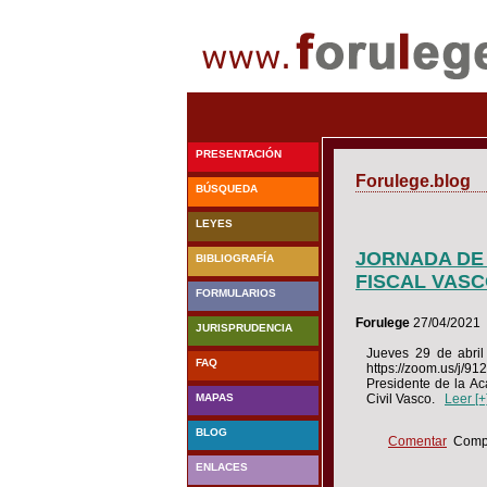
PRESENTACIÓN
Forulege.blog
BÚSQUEDA
LEYES
JORNADA DE 
BIBLIOGRAFÍA
FISCAL VASC
FORMULARIOS
Forulege
27/04/2021
JURISPRUDENCIA
Jueves 29 de abril
FAQ
https://zoom.us/j
Presidente de la A
Civil Vasco.
Leer [+
MAPAS
BLOG
Comentar
Compa
ENLACES