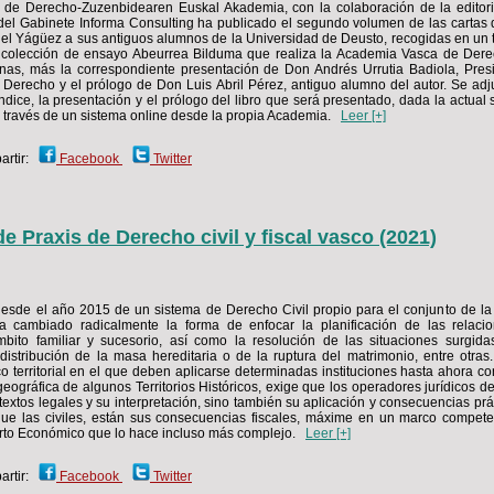
de Derecho-Zuzenbidearen Euskal Akademia, con la colaboración de la editor
del Gabinete Informa Consulting ha publicado el segundo volumen de las cartas d
l Yágüez a sus antiguos alumnos de la Universidad de Deusto, recogidas en un
 colección de ensayo Abeurrea Bilduma que realiza la Academia Vasca de Derec
nas, más la correspondiente presentación de Don Andrés Urrutia Badiola, Pres
erecho y el prólogo de Don Luis Abril Pérez, antiguo alumno del autor. Se adj
 índice, la presentación y el prólogo del libro que será presentado, dada la actual 
 través de un sistema online desde la propia Academia.
Leer [+]
rtir:
Facebook
Twitter
e Praxis de Derecho civil y fiscal vasco (2021)
desde el año 2015 de un sistema de Derecho Civil propio para el conjunto de 
 cambiado radicalmente la forma de enfocar la planificación de las relaci
bito familiar y sucesorio, así como la resolución de las situaciones surgida
a distribución de la masa hereditaria o de la ruptura del matrimonio, entre otras
o territorial en el que deben aplicarse determinadas instituciones hasta ahora co
eográfica de algunos Territorios Históricos, exige que los operadores jurídicos d
extos legales y su interpretación, sino también su aplicación y consecuencias prá
ue las civiles, están sus consecuencias fiscales, máxime en un marco compete
erto Económico que lo hace incluso más complejo.
Leer [+]
rtir:
Facebook
Twitter