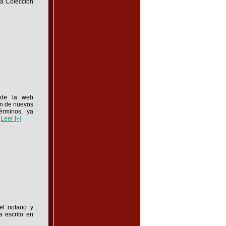
la Colección
o de la web
ón de nuevos
érminos, ya
.
Leer [+]
el notario y
 escrito en