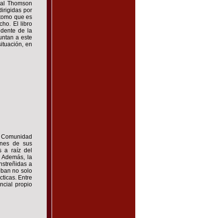
ial Thomson
irigidas por
 tomo que es
ho. El libro
idente de la
untan a este
situación, en
la Comunidad
ones de sus
s a raíz del
. Además, la
nstreñidas a
eban no solo
cticas. Entre
ncial propio