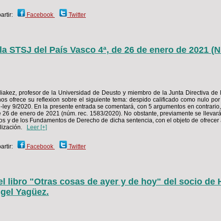
rtir:
Facebook
Twitter
la STSJ del País Vasco 4ª, de 26 de enero de 2021 (
Idiakez, profesor de la Universidad de Deusto y miembro de la Junta Directiva de
s ofrece su reflexion sobre el siguiente tema: despido calificado como nulo por
D-ley 9/2020. En la presente entrada se comentará, con 5 argumentos en contrario,
e 26 de enero de 2021 (núm. rec. 1583/2020). No obstante, previamente se llevar
os y de los Fundamentos de Derecho de dicha sentencia, con el objeto de ofrecer a
lización.
Leer [+]
rtir:
Facebook
Twitter
el libro "Otras cosas de ayer y de hoy" del socio de
gel Yagüez.