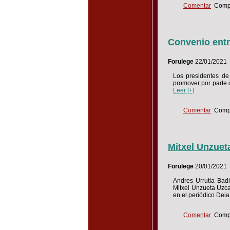
Comentar
Compa
Convenio entr
Forulege
22/01/2021
Los presidentes de
promover por parte 
Leer [+]
Comentar
Compa
Mitxel Unzueta
Forulege
20/01/2021
Andres Urrutia Badi
Mitxel Unzueta Uzca
en el periódico Dei
Comentar
Compa