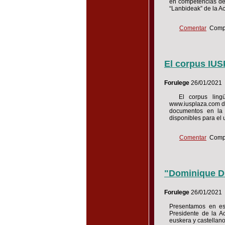
en competencias de
“Lanbideak” de la A
Comentar
Compa
El corpus IU
Forulege
26/01/2021
El corpus lingüís
www.iusplaza.com de
documentos en la 
disponibles para el 
Comentar
Compa
"Dominique Du
Forulege
26/01/2021
Presentamos en est
Presidente de la A
euskera y castellano