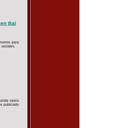
ten Bai
nvenio para
es sociales.
urista vasco
ue publicado