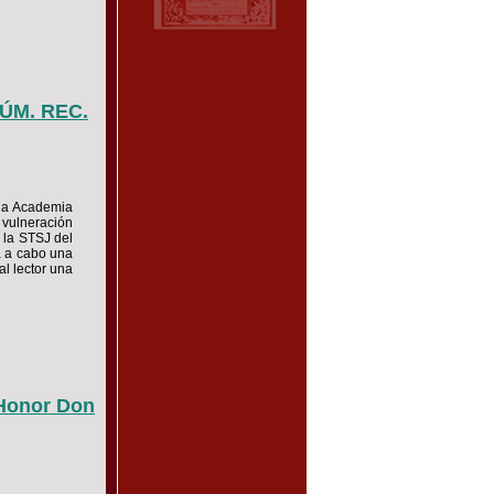
NÚM. REC.
 la Academia
 vulneración
 la STSJ del
á a cabo una
l lector una
 Honor Don