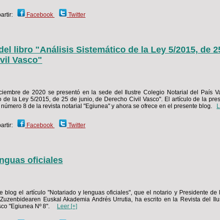
rtir:
Facebook
Twitter
el libro "Análisis Sistemático de la Ley 5/2015, de 2
vil Vasco"
iembre de 2020 se presentó en la sede del Ilustre Colegio Notarial del País Va
o de la Ley 5/2015, de 25 de junio, de Derecho Civil Vasco". El artículo de la pr
 número 8 de la revista notarial "Egiunea" y ahora se ofrece en el presente blog.
L
rtir:
Facebook
Twitter
nguas oficiales
 blog el artículo "Notariado y lenguas oficiales", que el notario y Presidente de
uzenbidearen Euskal Akademia Andrés Urrutia, ha escrito en la Revista del Ilu
asco "Egiunea Nº 8".
Leer [+]