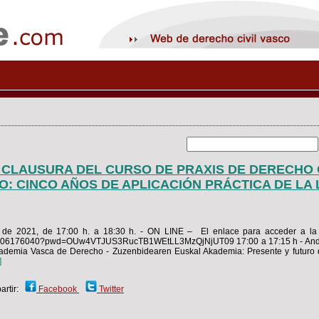
CLAUSURA DEL CURSO DE PRAXIS DE DERECHO C
O: CINCO AÑOS DE APLICACIÓN PRÁCTICA DE LA 
 de 2021, de 17:00 h. a 18:30 h. - ON LINE – El enlace para acceder a la 
/91206176040?pwd=OUw4VTJUS3RucTB1WEtLL3MzQjNjUT09 17:00 a 17:15 h - André
cademia Vasca de Derecho - Zuzenbidearen Euskal Akademia: Presente y futuro
]
rtir:
Facebook
Twitter