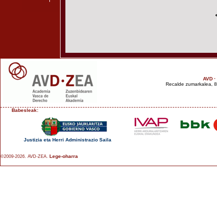
AVD ·
Recalde zumarkalea, 8.
Babesleak:
Justizia eta Herri Administrazio Saila
Lege-oharra
©2009-2026. AVD-ZEA.