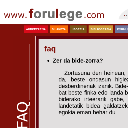
AURKEZPENA
BILAKETA
LEGERIA
BIBLIOGRAFIA
FORMU
faq
Zer da bide-zorra?
Zortasuna den heinean, 
da, beste ondasun higie
desberdinenak izanik. Bide-
bat beste finka edo landa b
biderako irteerarik gabe
landetatik bidea galdatzek
egokia eman behar du.