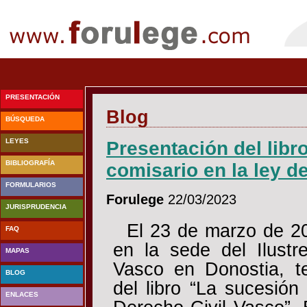
PRESENTACIÓN
Blog
BÚSQUEDA
LEYES
Presentación del libr
BIBLIOGRAFÍA
comisario en la ley d
FORMULARIOS
Forulege
22/03/2023
JURISPRUDENCIA
El 23 de marzo de 20
FAQ
en la sede del Ilustr
MAPAS
Vasco en Donostia, te
BLOG
del libro “La sucesión
ENLACES