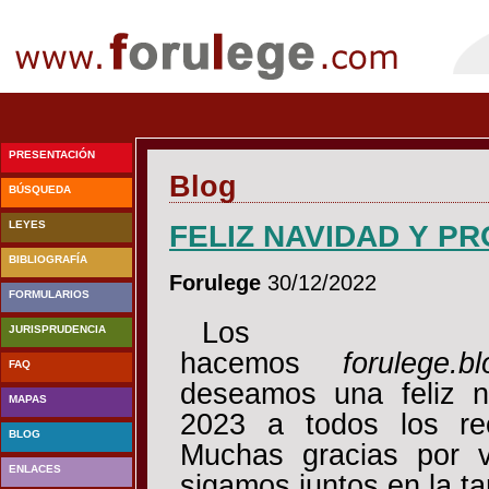
PRESENTACIÓN
Blog
BÚSQUEDA
LEYES
FELIZ NAVIDAD Y P
BIBLIOGRAFÍA
Forulege
30/12/2022
FORMULARIOS
Los
JURISPRUDENCIA
hacemos
forulege.bl
FAQ
deseamos una feliz 
MAPAS
2023 a todos los re
BLOG
Muchas gracias por v
ENLACES
sigamos juntos en la ta