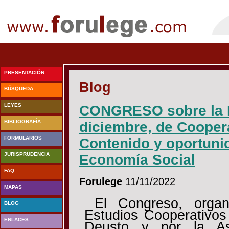
PRESENTACIÓN
Blog
BÚSQUEDA
LEYES
CONGRESO sobre la L
BIBLIOGRAFÍA
diciembre, de Cooper
FORMULARIOS
Contenido y oportunid
JURISPRUDENCIA
Economía Social
FAQ
Forulege
11/11/2022
MAPAS
El Congreso, organ
BLOG
Estudios Cooperativos
ENLACES
Deusto y por la Aso