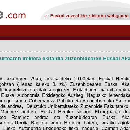
turtearen irekiera ekitaldia Zuzenbidearen Euskal A
n, azaroaren 29an, arratsaldeko 19:00etan, Euskal Herrik
goitzan (Henao kaleko 8. zk.) Zuzenbidearen Euskal Aka
urtea irekitzeko ekitaldia egin zen. Ekitaldiaren mahaiburuak i
 Euskal Autonomia Erkidegoko Auzitegi Nagusiko lehendakar
negui jauna, Gobernantza Publiko eta Autogobernuko Sailbur
a andrea, Deustuko Unibertsitateko Zuzenbide Fakultateko
rtinez andrea, Euskal Herriko Notario Elkargoaren dek
sco Ramirez andrea eta Zuzenbidearen Euskal Akad
ndres Urrutia Badiola jauna. Horiekin batera, jarraiko aginta
an Euskal Autonomia Erkidegoko fiskal nagusia, Carmen Ada