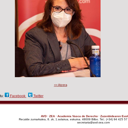
<< Atzera
tu:
Facebook
Twitter
AVD · ZEA · Academia Vasca de Derecho · Zuzenbidearen Eus
Recalde zumarkalea, 8. zk, 1.solairua, eskuina. 48009 Bilbo. Tel.: (+34) 94 425 5
moc.aez-dva@airaterces