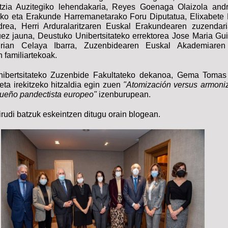
tzia Auzitegiko lehendakaria, Reyes Goenaga Olaizola andr
ako eta Erakunde Harremanetarako Foru Diputatua, Elixabete
drea,
Herri Arduralaritzaren Euskal Erakundearen zuzendari
ez jauna, Deustuko Unibertsitateko errektorea Jose Maria Gui
drian Celaya Ibarra, Zuzenbidearen Euskal Akademiaren
 familiartekoak.
ibertsitateko Zuzenbide Fakultateko dekanoa, Gema Tomas
eta irekitzeko hitzaldia egin zuen
"Atomización versus armoniz
ueño pandectista europeo"
izenburupean.
irudi batzuk eskeintzen ditugu orain blogean.