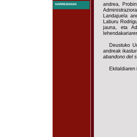
andrea, Probin
HARREMANAK
Administrazior
Landajuela an
Laburu Rodrigu
jauna, eta A
lehendakariaren
Deustuko Un
andreak ikastur
abandono del s
Ekitaldiaren 