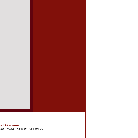
kal Akademia
7 15 - Faxa: (+34) 94 424 64 99