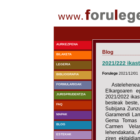
AURKEZPENA
Blog
BILAKETA
2021/222 ikas
LEGERIA
Forulege
2021/12/01
BIBLIOGRAFIA
Astelehenea
FORMULARIOAK
Elkargoaren e
JURISPRUDENTZIA
2021/2022 ikast
besteak beste,
FAQ
Subijana Zunzu
Garamendi Land
MAPAK
Gema Tomas Ma
BLOG
Carmen Vela
lehendakaria, A
ESTEKAK
ziren ekitaldi