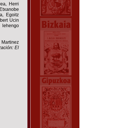
ea, Herri
 Etxanobe
a,
Egoitz
bert Ucin
 lehengo
 Martinez
ación: El