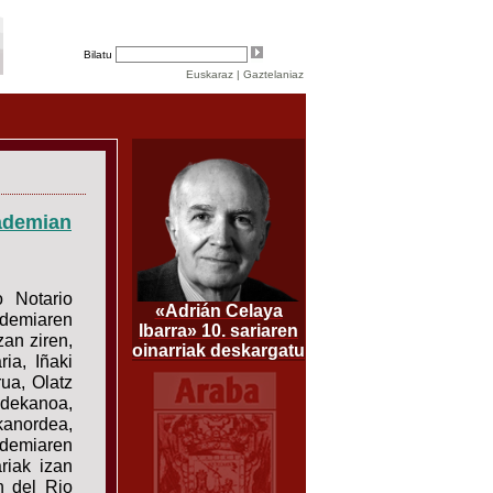
Bilatu
Euskaraz
|
Gaztelaniaz
kademian
o Notario
«Adrián Celaya
demiaren
Ibarra» 10. sariaren
zan ziren,
oinarriak deskargatu
ia, Iñaki
ua, Olatz
 dekanoa,
anordea,
emiaren
riak izan
n del Rio