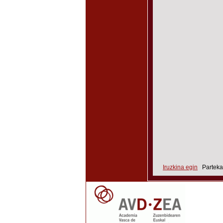
Iruzkina egin
Parteka