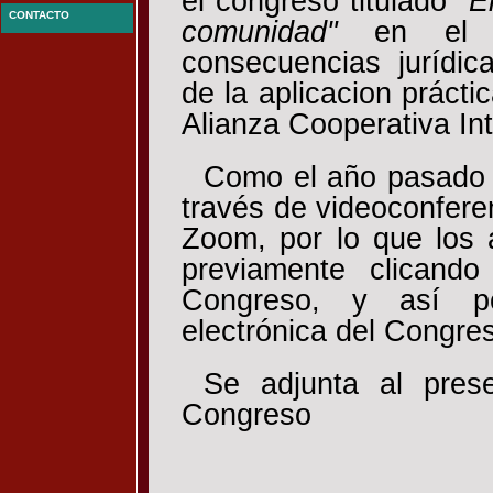
el congreso titulado
"E
CONTACTO
comunidad"
en el q
consecuencias jurídi
de la aplicacion prácti
Alianza Cooperativa Int
Como el año pasado l
través de videoconferen
Zoom, por lo que los a
previamente clicand
Congreso, y así pod
electrónica del Congre
Se adjunta al pres
Congreso