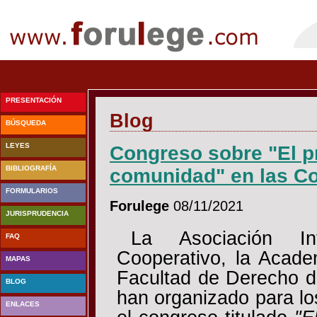
PRESENTACIÓN
Blog
BÚSQUEDA
LEYES
Congreso sobre "El pr
BIBLIOGRAFÍA
comunidad" en las Co
FORMULARIOS
Forulege
08/11/2021
JURISPRUDENCIA
La Asociación In
FAQ
Cooperativo, la Acad
MAPAS
Facultad de Derecho d
BLOG
han organizado para lo
ENLACES