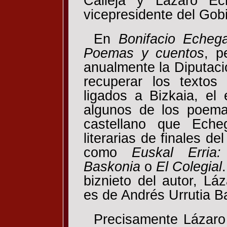
Calleja y Lázaro Ec
vicepresidente del Gob
En
Bonifacio Echeg
Poemas y cuentos
, p
anualmente la Diputaci
recuperar los textos 
ligados a Bizkaia, el 
algunos de los poema
castellano que Eche
literarias de finales d
como
Euskal Erria
Baskonia
o
El Colegial
biznieto del autor, Lá
es de Andrés Urrutia Ba
Precisamente Lázaro