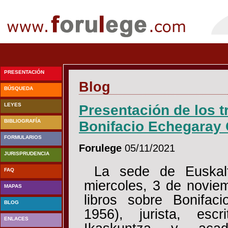
PRESENTACIÓN
Blog
BÚSQUEDA
LEYES
Presentación de los t
BIBLIOGRAFÍA
Bonifacio Echegaray 
FORMULARIOS
Forulege
05/11/2021
JURISPRUDENCIA
La sede de Euskalt
FAQ
miercoles, 3 de noviem
MAPAS
libros sobre Bonifac
BLOG
1956), jurista, esc
ENLACES