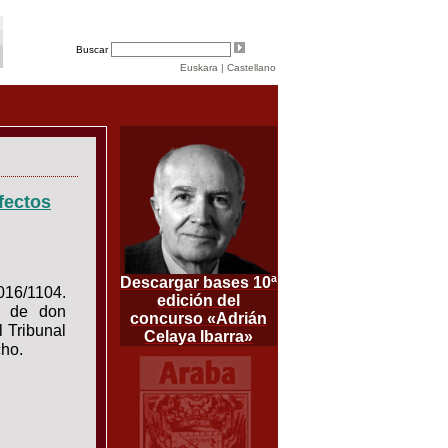
Buscar
Euskara
|
Castellano
fectos
Descargar bases 10ª
016/1104.
edición del
io de don
concurso «Adrián
l Tribunal
Celaya Ibarra»
cho.