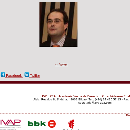
<< Volver
:
Facebook
Twitter
AVD · ZEA · Academia Vasca de Derecho · Zuzenbidearen Eus
Alda. Recalde 8, 1º dcha. 48009 Bilbao. Tel.: (+34) 94 425 57 15 - Fax
moc.aez-dva@airaterces
Co