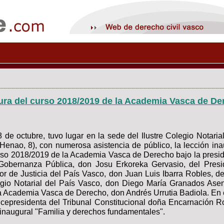
ura del curso 2018/2019 de la Academia Vasca de De
8 de octubre, tuvo lugar en la sede del Ilustre Colegio Notaria
Henao, 8), con numerosa asistencia de público, la lección ina
urso 2018/2019 de la Academia Vasca de Derecho bajo la presid
obernanza Pública, don Josu Erkoreka Gervasio, del Presi
or de Justicia del País Vasco, don Juan Luis Ibarra Robles, d
legio Notarial del País Vasco, don Diego María Granados Asen
a Academia Vasca de Derecho, don Andrés Urrutia Badiola. En e
icepresidenta del Tribunal Constitucional doña Encarnación Ro
n inaugural "Familia y derechos fundamentales".