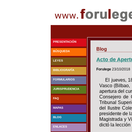
PRESENTACIÓN
Blog
BÚSQUEDA
Acto de Apert
LEYES
Forulege
23/10/2018
BIBLIOGRAFÍA
El jueves, 1
FORMULARIOS
Vasco (Bilbao, 
JURISPRUDENCIA
apertura del c
Consejero de G
FAQ
Tribunal Superi
del Ilustre Co
MAPAS
presidente de l
BLOG
Magistrada y V
dictó la lecció
ENLACES