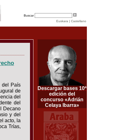
Buscar
Euskara
|
Castellano
recho
l del País
Descargar bases 10ª
ugural de
edición del
encia del
concurso «Adrián
dente del
Celaya Ibarra»
el Decano
sio y del
l acto, la
ca Trías,