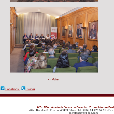
<< Volver
:
Facebook
Twitter
AVD · ZEA · Academia Vasca de Derecho · Zuzenbidearen Eus
Alda. Recalde 8, 1º dcha. 48009 Bilbao. Tel.: (+34) 94 425 57 15 - Fax
moc.aez-dva@airaterces