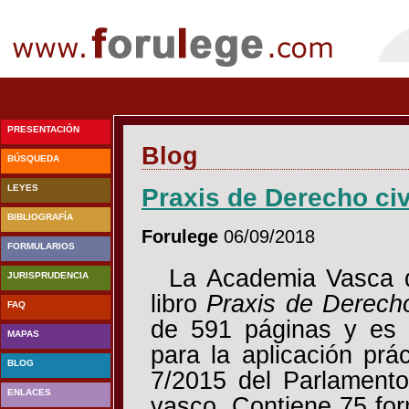
PRESENTACIÓN
Blog
BÚSQUEDA
LEYES
Praxis de Derecho civ
BIBLIOGRAFÍA
Forulege
06/09/2018
FORMULARIOS
La Academia Vasca d
JURISPRUDENCIA
libro
Praxis de Derecho
FAQ
de 591 páginas y es 
MAPAS
para la aplicación prá
BLOG
7/2015 del Parlamento
ENLACES
vasco. Contiene 75 form