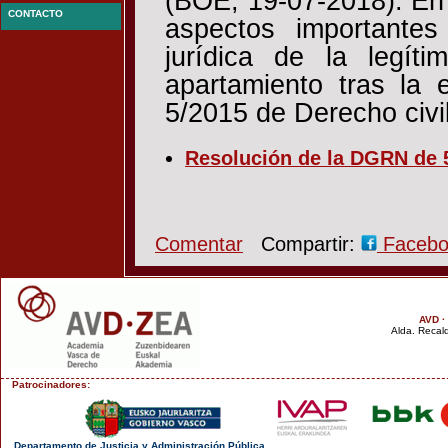
(BOE, 19-07-2018). En 
CONTACTO
aspectos importantes
jurídica de la legít
apartamiento tras la 
5/2015 de Derecho civi
Resolución de la DGRN de 5
Comentar
Compartir:
Faceb
AVD ·
Alda. Recald
Patrocinadores:
Departamento de Justicia y Administración Pública