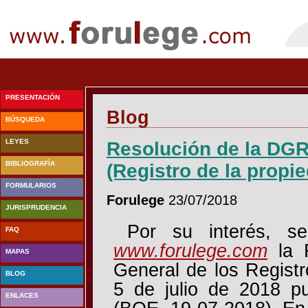
PRESENTACIÓN
Blog
BÚSQUEDA
LEYES
Resolución de la DGR
BIBLIOGRAFÍA
(Registro de la propi
FORMULARIOS
Forulege
23/07/2018
JURISPRUDENCIA
Por su interés, s
FAQ
www.forulege.com
la 
MAPAS
General de los Registr
BLOG
5 de julio de 2018 p
ENLACES