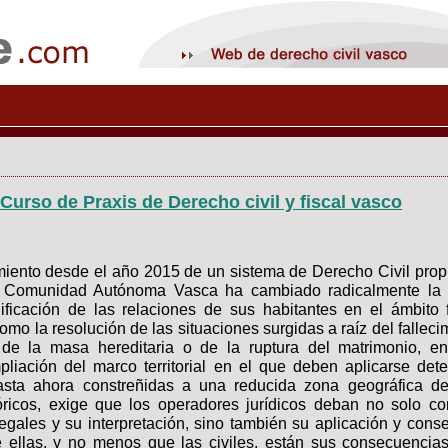
 Curso de Praxis de Derecho civil y fiscal vasco
miento desde el año 2015 de un sistema de Derecho Civil propi
a Comunidad Autónoma Vasca ha cambiado radicalmente la
nificación de las relaciones de sus habitantes en el ámbito f
como la resolución de las situaciones surgidas a raíz del falleci
n de la masa hereditaria o de la ruptura del matrimonio, ent
liación del marco territorial en el que deben aplicarse det
hasta ahora constreñidas a una reducida zona geográfica d
stóricos, exige que los operadores jurídicos deban no solo co
egales y su interpretación, sino también su aplicación y cons
e ellas, y no menos que las civiles, están sus consecuencias 