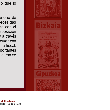
co que lo
eñorío de
necesidad
as con el
sposición
y a través
actuar con
la fiscal.
portantes
l curso se
kal Akademia
: (+34) 94 424 64 99