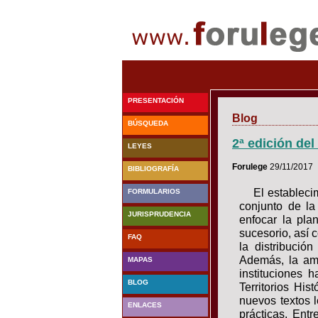
PRESENTACIÓN
Blog
BÚSQUEDA
2ª edición del
LEYES
Forulege
29/11/2017
BIBLIOGRAFÍA
El estableci
FORMULARIOS
conjunto de l
JURISPRUDENCIA
enfocar la pla
sucesorio, así 
FAQ
la distribució
Además, la amp
MAPAS
instituciones 
BLOG
Territorios Hi
nuevos textos l
ENLACES
prácticas. Entr