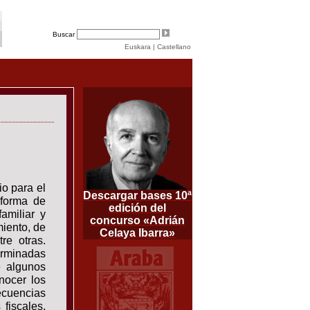
Buscar
Euskara
|
Castellano
o para el
Descargar bases 10ª
 forma de
edición del
amiliar y
concurso «Adrián
miento, de
Celaya Ibarra»
re otras.
erminadas
e algunos
nocer los
ecuencias
fiscales,