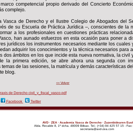
marco competencial propio derivado del Concierto Económi
ás complejo.
 Vasca de Derecho y el Ilustre Colegio de Abogados del S
avés de su Escuela de Práctica Jurídica –, conscientes de la 
formar a los profesionales en cuestiones prácticas relacionad
Vasco, han aunado esfuerzos en esta ocasión para poner a di
es jurídicos los instrumentos necesarios mediante los cuales 
uedan adquirir los conocimientos y la técnica necesarios para 
s dos ámbitos en los que incide esta nueva normativa, la civil y 
 de la primera edición, se abre ahora una segunda con im
temas de las sesiones, la matrícula y demás características de
te blog.
<< Volver
raxis de Derecho civil_y_fiscal_vasco.pdf
:
Facebook
Twitter
AVD · ZEA · Academia Vasca de Derecho · Zuzenbidearen Eus
Alda. Recalde 8, 1º dcha. 48009 Bilbao. Tel.: (+34) 94 425 57 15 - Fax
moc.aez-dva@airaterces