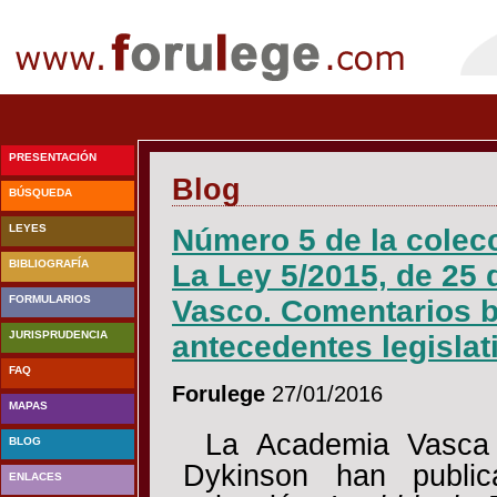
PRESENTACIÓN
Blog
BÚSQUEDA
LEYES
Número 5 de la colec
BIBLIOGRAFÍA
La Ley 5/2015, de 25 
FORMULARIOS
Vasco. Comentarios br
JURISPRUDENCIA
antecedentes legislati
FAQ
Forulege
27/01/2016
MAPAS
La Academia Vasca 
BLOG
Dykinson han publi
ENLACES