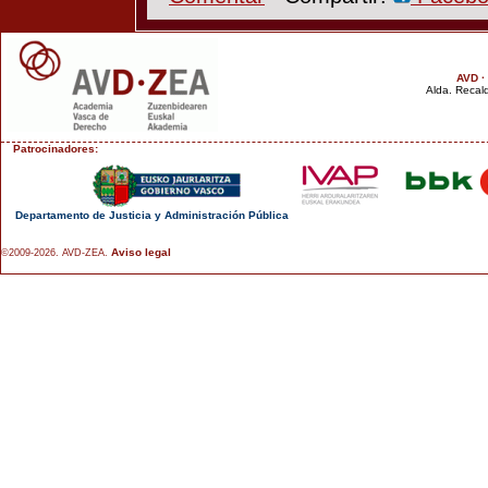
AVD ·
Alda. Recald
Patrocinadores:
Departamento de Justicia y Administración Pública
Aviso legal
©2009-2026. AVD-ZEA.