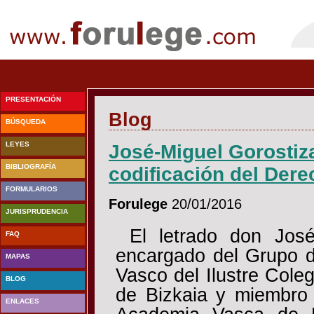
PRESENTACIÓN
Blog
BÚSQUEDA
LEYES
José-Miguel Gorostiz
BIBLIOGRAFÍA
codificación del Dere
FORMULARIOS
Forulege
20/01/2016
JURISPRUDENCIA
El letrado don José
FAQ
encargado del Grupo d
MAPAS
Vasco del Ilustre Cole
BLOG
de Bizkaia y miembro 
ENLACES