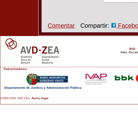
Comentar
Compartir:
Faceb
AVD ·
Alda. Recald
Patrocinadores:
Departamento de Justicia y Administración Pública
Aviso legal
©2009-2026. AVD-ZEA.