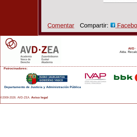
Comentar
Compartir:
Faceb
AVD ·
Alda. Recald
Patrocinadores:
Departamento de Justicia y Administración Pública
Aviso legal
©2009-2026. AVD-ZEA.