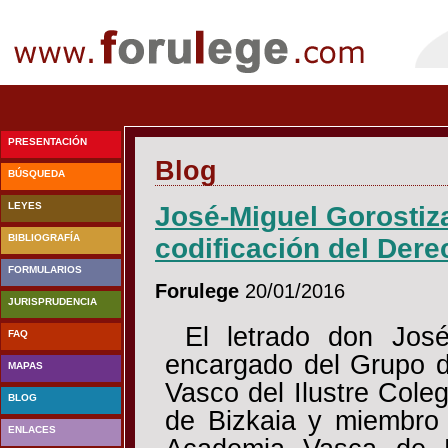
PRESENTACIÓN
Blog
BÚSQUEDA
LEYES
José-Miguel Gorostiz
BIBLIOGRAFÍA
codificación del Dere
FORMULARIOS
Forulege
20/01/2016
JURISPRUDENCIA
El letrado don José
FAQ
encargado del Grupo d
MAPAS
Vasco del Ilustre Cole
BLOG
de Bizkaia y miembro 
ENLACES