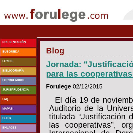
PRESENTACIÓN
Blog
BÚSQUEDA
LEYES
Jornada: "Justificació
BIBLIOGRAFÍA
para las cooperativas
FORMULARIOS
Forulege
02/12/2015
JURISPRUDENCIA
El día 19 de noviemb
FAQ
Auditorio de la Unive
MAPAS
titulada “Justificación
BLOG
las cooperativas”, or
ENLACES