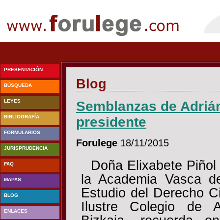
PRESENTACIÓN
Blog
BÚSQUEDA
LEYES
Semblanzas de Adrián
BIBLIOGRAFÍA
presidente
FORMULARIOS
Forulege
18/11/2015
JURISPRUDENCIA
Doña Elixabete Piñol
FAQ
la Academia Vasca d
MAPAS
Estudio del Derecho Ci
BLOG
Ilustre Colegio de 
ENLACES