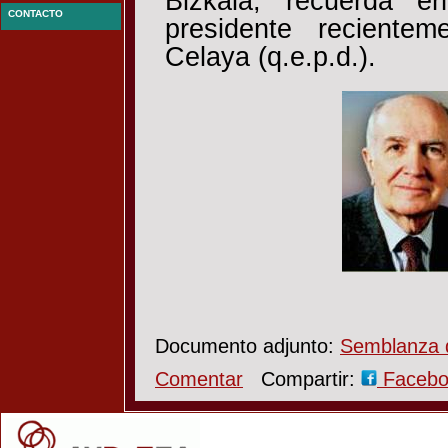
Bizkaia, recuerda e
CONTACTO
presidente recientem
Celaya (q.e.p.d.).
Documento adjunto:
Semblanza d
Comentar
Compartir:
Faceb